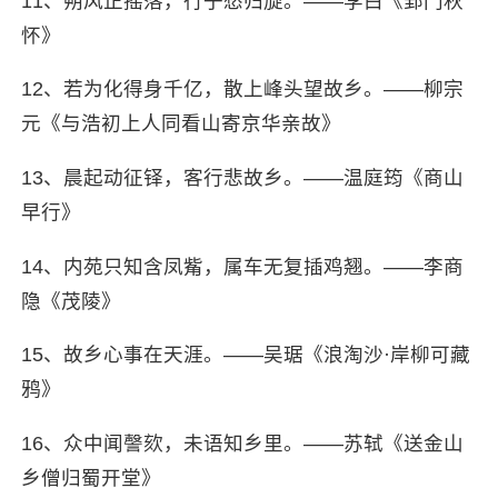
11、朔风正摇落，行子愁归旋。——李白《郢门秋
怀》
12、若为化得身千亿，散上峰头望故乡。——柳宗
元《与浩初上人同看山寄京华亲故》
13、晨起动征铎，客行悲故乡。——温庭筠《商山
早行》
14、内苑只知含凤觜，属车无复插鸡翘。——李商
隐《茂陵》
15、故乡心事在天涯。——吴琚《浪淘沙·岸柳可藏
鸦》
16、众中闻謦欬，未语知乡里。——苏轼《送金山
乡僧归蜀开堂》