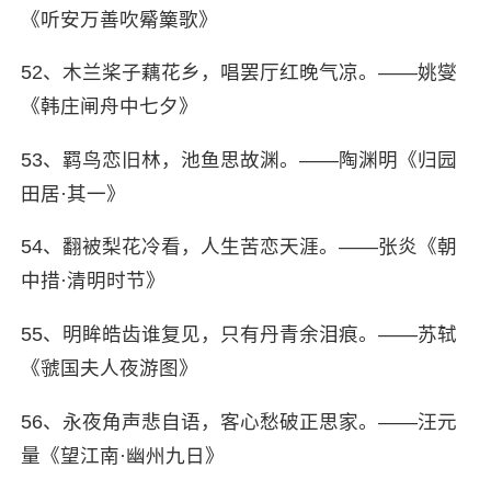
《听安万善吹觱篥歌》
52、木兰桨子藕花乡，唱罢厅红晚气凉。——姚燮
《韩庄闸舟中七夕》
53、羁鸟恋旧林，池鱼思故渊。——陶渊明《归园
田居·其一》
54、翻被梨花冷看，人生苦恋天涯。——张炎《朝
中措·清明时节》
55、明眸皓齿谁复见，只有丹青余泪痕。——苏轼
《虢国夫人夜游图》
56、永夜角声悲自语，客心愁破正思家。——汪元
量《望江南·幽州九日》