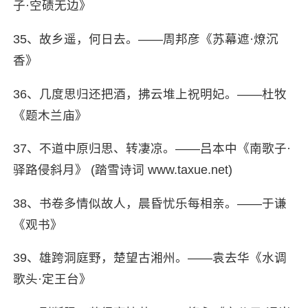
子·空碛无边》
35、故乡遥，何日去。——周邦彦《苏幕遮·燎沉
香》
36、几度思归还把酒，拂云堆上祝明妃。——杜牧
《题木兰庙》
37、不道中原归思、转凄凉。——吕本中《南歌子·
驿路侵斜月》 (踏雪诗词 www.taxue.net)
38、书卷多情似故人，晨昏忧乐每相亲。——于谦
《观书》
39、雄跨洞庭野，楚望古湘州。——袁去华《水调
歌头·定王台》