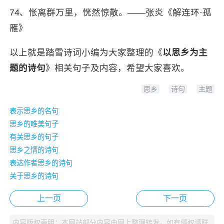
74、怅离群万里，恍然惊散。——张炎《解连环·孤
雁》
以上就是
踏雪诗词
小编为大家整理的《
以思乡为主
题的诗句
》相关句子及内容，希望大家喜欢。
思乡
诗句
主题
表示思乡的名句
思乡的唯美句子
有关思乡的句子
思乡之情的诗句
表达作者思乡的诗句
关于思乡的诗句
上一页
下一页
内容版权声明：本网站部分内容由网上整理转发，如有侵权请联