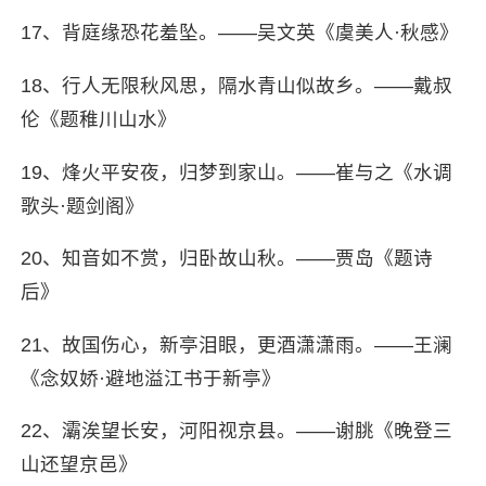
17、背庭缘恐花羞坠。——吴文英《虞美人·秋感》
18、行人无限秋风思，隔水青山似故乡。——戴叔
伦《题稚川山水》
19、烽火平安夜，归梦到家山。——崔与之《水调
歌头·题剑阁》
20、知音如不赏，归卧故山秋。——贾岛《题诗
后》
21、故国伤心，新亭泪眼，更酒潇潇雨。——王澜
《念奴娇·避地溢江书于新亭》
22、灞涘望长安，河阳视京县。——谢朓《晚登三
山还望京邑》