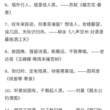
6、墙外行人，墙里佳人笑。——苏轼《蝶恋花·春
景》
7、叹年来踪迹，何事苦淹留？想佳人，妆楼颙望，
误几回、天际识归舟。——柳永《八声甘州·对潇潇
暮雨洒江天》
8、故园晚、强留诗酒，新雁远、不致寒暄。——史
达祖《玉蝴蝶·晚雨未摧宫树》
9、到归时、定有残英，待客携尊俎。——周邦彦
《琐窗寒·寒食》
10、轩裳如固有，千载起人思。——刘基《题太公
钓渭图》