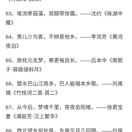
63、唼流牵弱藻，敛翮带馀霜。——沈约《咏湖中
雁》
64、男儿少为客，不辨是他乡。——李流芳《黄河
夜泊》
65、旅枕元无梦，寒更每自长。——吕本中《南歌
子·驿路侵斜月》
66、楚水巴山江雨多，巴人能唱本乡歌。——刘禹
锡《竹枝词二首·其二》
67、从今后，梦魂千里，夜夜岳阳楼。——徐君宝
妻《满庭芳·汉上繁华》
68、西北望乡何处是，东南见月几回圆。——白居