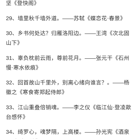
坚《登快阁》
29、墙里秋千墙外道。——苏轼《蝶恋花·春景》
30、乡书何处达？归雁洛阳边。——王湾《次北固
山下》
31、辜负枕前云雨，尊前花月。——张元干《石州
慢·寒水依痕》
32、回首故山千里外，别离心绪向谁言？。——杨
徽之《寒食寄郑起侍郎》
33、江山重叠倍销魂。——李之仪《临江仙·登凌歊
台感怀》
34、绮罗心，魂梦隔，上高楼。——孙光宪《酒泉