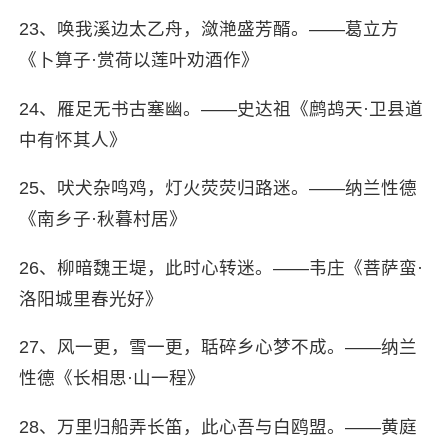
23、唤我溪边太乙舟，潋滟盛芳醑。——葛立方
《卜算子·赏荷以莲叶劝酒作》
24、雁足无书古塞幽。——史达祖《鹧鸪天·卫县道
中有怀其人》
25、吠犬杂鸣鸡，灯火荧荧归路迷。——纳兰性德
《南乡子·秋暮村居》
26、柳暗魏王堤，此时心转迷。——韦庄《菩萨蛮·
洛阳城里春光好》
27、风一更，雪一更，聒碎乡心梦不成。——纳兰
性德《长相思·山一程》
28、万里归船弄长笛，此心吾与白鸥盟。——黄庭