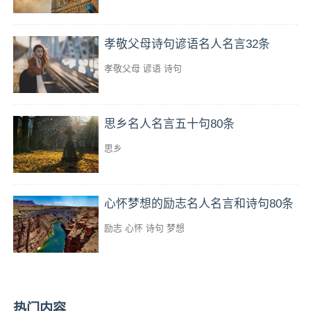
孝敬父母诗句谚语名人名言32条
孝敬父母
谚语
诗句
思乡名人名言五十句80条
思乡
心怀梦想的励志名人名言和诗句80条
励志
心怀
诗句
梦想
热门内容