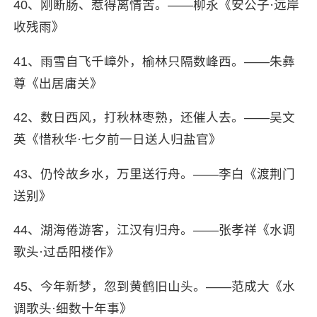
40、刚断肠、惹得离情苦。——柳永《安公子·远岸
收残雨》
41、雨雪自飞千嶂外，榆林只隔数峰西。——朱彝
尊《出居庸关》
42、数日西风，打秋林枣熟，还催人去。——吴文
英《惜秋华·七夕前一日送人归盐官》
43、仍怜故乡水，万里送行舟。——李白《渡荆门
送别》
44、湖海倦游客，江汉有归舟。——张孝祥《水调
歌头·过岳阳楼作》
45、今年新梦，忽到黄鹤旧山头。——范成大《水
调歌头·细数十年事》