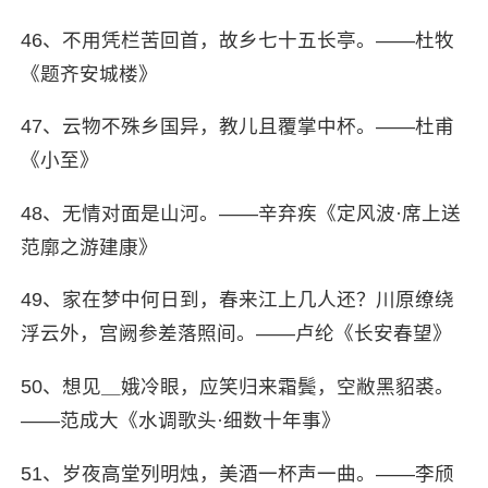
46、不用凭栏苦回首，故乡七十五长亭。——杜牧
《题齐安城楼》
47、云物不殊乡国异，教儿且覆掌中杯。——杜甫
《小至》
48、无情对面是山河。——辛弃疾《定风波·席上送
范廓之游建康》
49、家在梦中何日到，春来江上几人还？川原缭绕
浮云外，宫阙参差落照间。——卢纶《长安春望》
50、想见＿娥冷眼，应笑归来霜鬓，空敝黑貂裘。
——范成大《水调歌头·细数十年事》
51、岁夜高堂列明烛，美酒一杯声一曲。——李颀