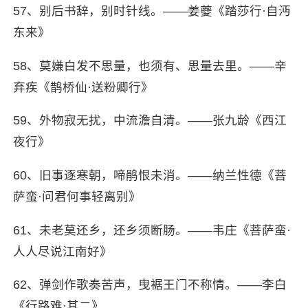
57、别后书辞，别时针线。——姜夔《踏莎行·自沔
东来》
58、莫嫌白发不思量，也须有、思量去里。——辛
弃疾《鹊桥仙·送粉卿行》
59、外物寂无扰，中流澹自清。——张九龄《西江
夜行》
60、旧事逐寒朝，啼鹃恨未消。——纳兰性德《菩
萨蛮·问君何事轻离别》
61、未老莫还乡，还乡须断肠。——韦庄《菩萨蛮·
人人尽说江南好》
62、弹剑作歌奏苦声，曳裾王门不称情。——李白
《行路难·其二》