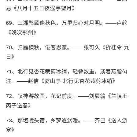
易《八月十五日夜湓亭望月》
69、三湘愁鬓逢秋色，万里归心对月明。——卢纶
《晚次鄂州》
70、归雁横秋，倦客思家。——张可久《折桂令·九
日》
71、北行见杏花裁剪冰绡，轻叠数重，淡着燕脂匀
注。——赵佶《宴山亭·北行见杏花裁剪冰绡》
72、叹神游故国，花记前度。——刘辰翁《兰陵王·
丙子送春》
73、那堪陇头宿，乡梦逐潺湲。——齐己《送人游
塞》