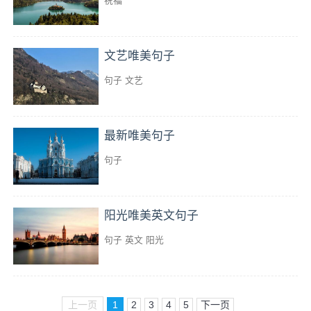
祝福
文艺唯美句子
句子
文艺
最新唯美句子
句子
阳光唯美英文句子
句子
英文
阳光
上一页
1
2
3
4
5
下一页