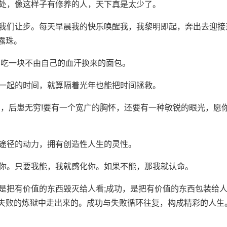
好处，像这样子有修养的人，天下真是太少了。
向我们让步。每天早晨我的快乐唤醒我，我黎明即起，奔出去迎接
露珠。
不吃一块不由自己的血汗换来的面包。
在一起的时间，就算隔着光年也能把时间拯救。
山，后患无穷!要有一个宽广的胸怀，还要有一种敏锐的眼光，愿
新途径的动力，拥有创造性人生的灵性。
涉你。只要我能，我就感化你。如果不能，那我就认命。
，是把有价值的东西毁灭给人看;成功，是把有价值的东西包装给
失败的炼狱中走出来的。成功与失败循环往复，构成精彩的人生