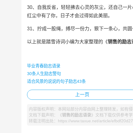
30、自我反省，轻轻拂去心灵的灰尘，还自己一
红尘中有了你，日子才会过得如此美丽。
31、拧成一股绳，搏尽一份力，狠下一条心，共圆
以上就是
踏雪诗词
小编为大家整理的《
销售的励志
毕业青春励志语录
30条人生励志警句
适合风景的说说的句子励志43条
上一页
内容版权声明：本网站部分内容由网上整理转发，如有侵
文档下载声明：《
销售的励志语录
》文档下载仅供参考学
转载注明出处：https://www.taxue.net/article/efbdf20d27