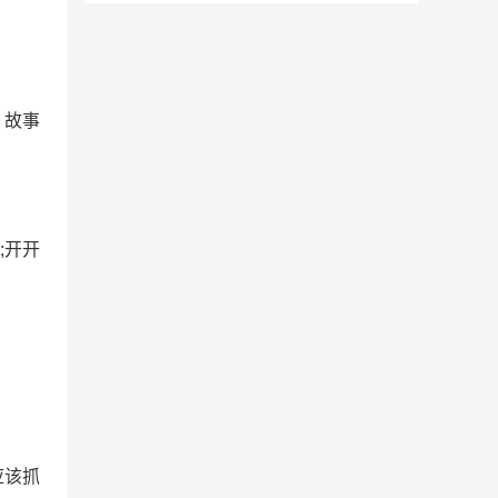
，故事
;开开
应该抓