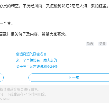
片心灵的晴空，不历经风雨，又怎能见彩虹?茫茫人海，紫陌红尘
一个梦。
语录
》相关句子及内容，希望大家喜欢。
励志
语录
创造奇迹的励志名言
来一个个性签名，励志点的
关于三月励志说说和图34条
下一页
权请联系管理员进行删除。
习，下载后请在24小时内删除。
5.html