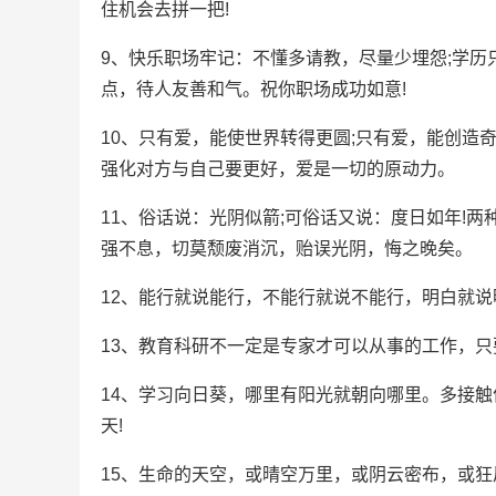
住机会去拼一把!
9、快乐职场牢记：不懂多请教，尽量少埋怨;学历
点，待人友善和气。祝你职场成功如意!
10、只有爱，能使世界转得更圆;只有爱，能创造
强化对方与自己要更好，爱是一切的原动力。
11、俗话说：光阴似箭;可俗话又说：度日如年!
强不息，切莫颓废消沉，贻误光阴，悔之晚矣。
12、能行就说能行，不能行就说不能行，明白就
13、教育科研不一定是专家才可以从事的工作，
14、学习向日葵，哪里有阳光就朝向哪里。多接
天!
15、生命的天空，或晴空万里，或阴云密布，或