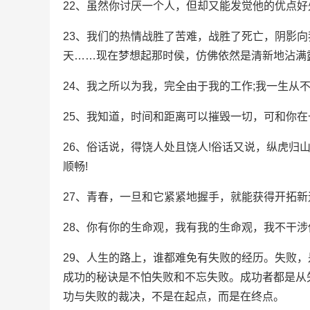
22、虽然你讨厌一个人，但却又能发觉他的优点
23、我们的热情战胜了苦难，战胜了死亡，阴影
天……现在梦想起那时侯，仿佛依然是清新地沾满
24、我之所以为我，完全由于我的工作;我一生从
25、我知道，时间和距离可以摧毁一切，可和你
26、俗话说，得饶人处且饶人!俗话又说，纵虎归
顺畅!
27、青春，一旦和它紧紧地握手，就能获得开拓
28、你有你的生命观，我有我的生命观，我不干
29、人生的路上，谁都难免有失败的经历。失败
成功的秘诀是不怕失败和不忘失败。成功者都是从
功与失败的裁决，不是在起点，而是在终点。