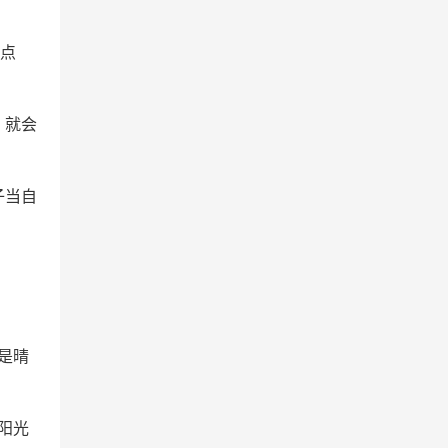
指点
，就会
子当自
是晴
阳光