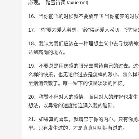
必现。 [踏雪诗词 taxue.net]
16、当你能飞的时候就不要放弃飞;当你能梦的时
17、“总”要为爱人着想，“经”得起爱人唠叨，“理”
18、我认为我们应该在一种理想主义中去寻找精
达到高尚的境界。
19、不要总是用伤感的眼光去看待自己的过去。
么样的快乐，也无论你过去是怎样的渺小，怎么样
至烟消云散了。唯一留下的仅是淡淡的回忆。
20、称赞不但对人的感情，而且对人的理智也发
想法，以异常的速度接连涌入我的脑际。
21、如果真的喜欢，就请忠于你的内心。只有你
里。只有发生过的，才是真真切切拥有过的。