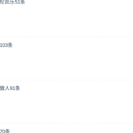
伦凯乐51条
03条
做人91条
70条