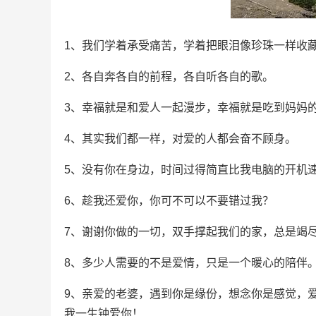
1、我们学着承受痛苦，学着把眼泪像珍珠一样收
2、各自奔各自的前程，各自听各自的歌。
3、幸福就是和爱人一起漫步，幸福就是吃到妈妈
4、其实我们都一样，对爱的人都会奋不顾身。
5、没有你在身边，时间过得简直比我电脑的开机
6、趁我还爱你，你可不可以不要错过我？
7、谢谢你做的一切，双手撑起我们的家，总是竭
8、多少人需要的不是爱情，只是一个暖心的陪伴
9、亲爱的老婆，遇到你是缘份，想念你是感觉，
我一生钟爱你！