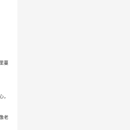
里蔓
心，
像老