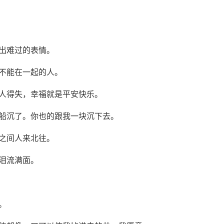
露出难过的表情。
却不能在一起的人。
个人得失，幸福就是平安快乐。
算船沉了。你也的跟我一块沉下去。
我之间人来北往。
泪流满面。
。