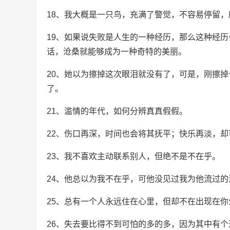
18、我大概是一只鸟，充满了警觉，不容易停留
19、如果说失败是人生的一种经历，那么这种经
话，沧桑就能够成为一种奇特的美丽。
20、她以为擦掉这次眼泪就没有了，可是，刚擦
了。
21、滥情的年代，如何分辨真真假假。
22、伤口再深，时间也会将其抚平；快乐再淡，
23、我不喜欢主动联系别人，但绝不是不在乎。
24、他总以为我不在乎，可他没见过我为他流过的
25、总有一个人永远住在心里，但却不在出现在你
26、失去要比得不到可怕的多的多，因为其中有