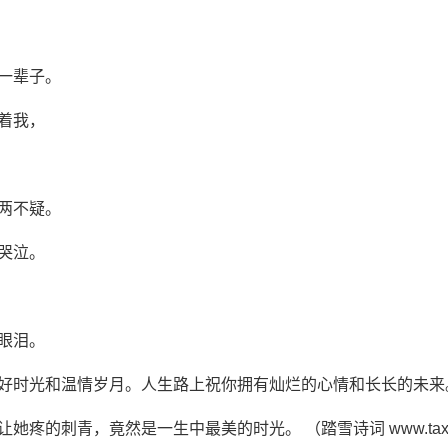
一辈子。
着我，
两不疑。
哭泣。
眼泪。
美好时光和温情岁月。人生路上祝你拥有灿烂的心情和长长的未来
疼的刺青，竟然是一生中最美的时光。 （踏雪诗词 www.taxu