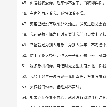
45、你爱我我爱你，后来你不爱了，而我却碍你。
46、在你的角度看我，我怕你看不懂。
47、笑容已经没有以前那么灿烂，微笑过后总会
48、我还是想不懂为何时光要让我们遇见爱上了
49、幸福就是为别人着想，为别人做事，不考虑
50、你上了我这条船，你这辈子都别想下去。就
51、我多想拥抱你，可惜时光之里山南水北，你
52、我想用余生来续写属于我们幸福，写着写着就
53、大概我们幼年，但绝对不蒙昧。
54、如果还存在着不甘心，就还没有到放弃的时刻