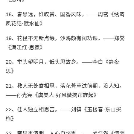
18、春思远，谁叹赏、国香风味。——周密《绣鸾
凤花犯·赋水仙》
19、花径不无新点缀，沙鸥颇有闲功课。——郑燮
《满江红·思家》
20、举头望明月，低头思故乡。——李白《静夜
思》
21、教人无处寄相思，落花芳草过前期，没人知。
——孙光宪《虞美人·好风微揭帘旌起》
22、佳人独立相思苦。——刘镇《玉楼春·东山探
梅》
23、帝里重清明，人心自愁思。——孟浩然《清明