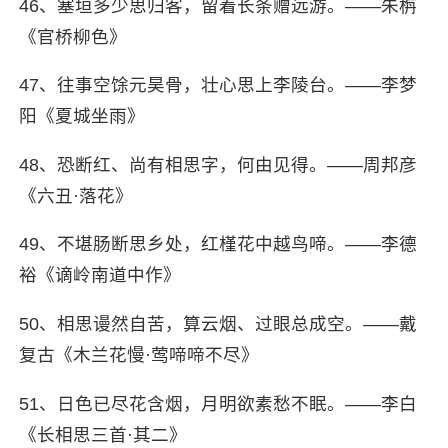
46、塞垣多少思归客，留着长条赠远游。——朱栴
《官桥柳色》
47、往事空馀元昊骨，壮心思上李陵台。——李梦
阳《夏城坐雨》
48、恐断红、尚有相思字，何由见得。——周邦彦
《六丑·落花》
49、不堪肠断思乡处，红槿花中越鸟啼。——李德
裕《谪岭南道中作》
50、相思谩然自苦，算云烟、过眼总成空。——戴
复古《木兰花慢·莺啼啼不尽》
51、日色已尽花含烟，月明欲素愁不眠。——李白
《长相思三首·其二》