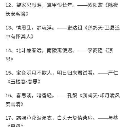
12、望家思献寿，算甲恨长年。——欧阳詹《除夜
长安客舍》
13、情思乱，梦魂浮。——史达祖《鹧鸪天·卫县道
中有怀其人》
14、北斗兼春远，南陵寓使迟。——李商隐《凉
思》
15、宝奁明月不欺人，明日归来君试看。——严仁
《玉楼春·春思》
16、春思淡，暗香轻。——孔榘《鹧鸪天·却月凌风
度雪清》
17、霜殒芦花泪湿衣，白头无复倚柴扉。——与恭
《思母》