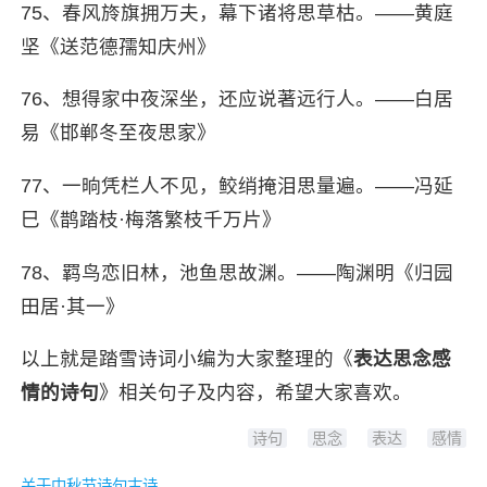
75、春风旍旗拥万夫，幕下诸将思草枯。——黄庭
坚《送范德孺知庆州》
76、想得家中夜深坐，还应说著远行人。——白居
易《邯郸冬至夜思家》
77、一晌凭栏人不见，鲛绡掩泪思量遍。——冯延
巳《鹊踏枝·梅落繁枝千万片》
78、羁鸟恋旧林，池鱼思故渊。——陶渊明《归园
田居·其一》
以上就是
踏雪诗词
小编为大家整理的《
表达思念感
情的诗句
》相关句子及内容，希望大家喜欢。
诗句
思念
表达
感情
关于中秋节诗句古诗