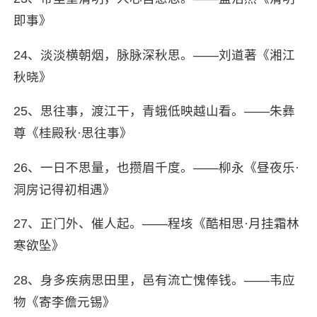
即事》
24、淡淡横朝烟，脉脉深秋思。——刘道著《湘江
秋晓》
25、思往事，渡江干，青蛾低映越山看。——朱彝
尊《桂殿秋·思往事》
26、一日不思量，也攒眉千度。——柳永《昼夜乐·
洞房记得初相遇》
27、正门外、催人起。——程垓《酷相思·月挂霜林
寒欲坠》
28、身多疾病思田里，邑有流亡愧俸钱。——韦应
物《寄李儋元锡》