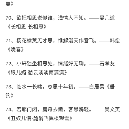
妻》
70、欲把相思说似谁，浅情人不知。——晏几道
《长相思·长相思》
71、杨花榆荚无才思，惟解漫天作雪飞。——韩愈
《晚春》
72、小轩独坐相思处，情绪好无聊。——石孝友
《眼儿媚·愁云淡淡雨潇潇》
73、临水一长啸，忽思十年初。——白居易《垂
钓》
74、若耶门闭，扁舟去懒，客思鸥轻。——吴文英
《丑奴儿慢·麓翁飞翼楼观雪》