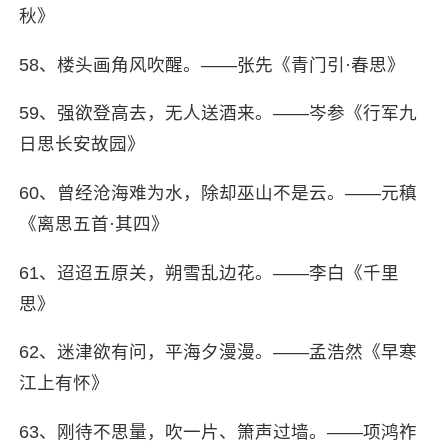
秋》
58、楼头画角风吹醒。——张先《青门引·春思》
59、强欲登高去，无人送酒来。——岑参《行军九
日思长安故园》
60、曾经沧海难为水，除却巫山不是云。——元稹
《离思五首·其四》
61、迢迢五原关，朔雪乱边花。——李白《千里
思》
62、迷津欲有问，平海夕漫漫。——孟浩然《早寒
江上有怀》
63、刚待不思量，吹一片、箫声过墙。——项鸿祚