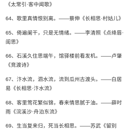
《太常引·客中闻歌》
64、歌里真情恨别离。——蔡伸《长相思·村姑儿》
65、倚遍阑干，只是无情绪。——李清照《点绛唇·
闺思》
66、石溪久住思端午，馆驿楼前看发机。——卢肇
《竞渡诗》
67、汴水流，泗水流，流到瓜州古渡头。——白居
易《长相思·汴水流》
68、客里莺花繁似锦，春来情思腻于油。——薛时
雨《浣溪沙·舟泊东流》
69、生当复来归，死当长相思。——苏武《留别