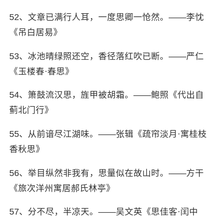
52、文章已满行人耳，一度思卿一怆然。——李忱
《吊白居易》
53、冰池晴绿照还空，香径落红吹已断。——严仁
《玉楼春·春思》
54、箫鼓流汉思，旌甲被胡霜。——鲍照《代出自
蓟北门行》
55、从前谙尽江湖味。——张辑《疏帘淡月·寓桂枝
香秋思》
56、举目纵然非我有，思量似在故山时。——方干
《旅次洋州寓居郝氏林亭》
57、分不尽，半凉天。——吴文英《思佳客·闰中