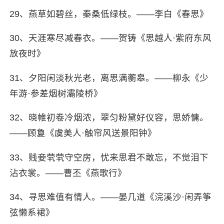
29、燕草如碧丝，秦桑低绿枝。——李白《春思》
30、天涯寒尽减春衣。——贺铸《思越人·紫府东风
放夜时》
31、夕阳闲淡秋光老，离思满蘅皋。——柳永《少
年游·参差烟树灞陵桥》
32、晓帷初卷冷烟浓，翠匀粉黛好仪容，思娇慵。
——顾敻《虞美人·触帘风送景阳钟》
33、贱妾茕茕守空房，忧来思君不敢忘，不觉泪下
沾衣裳。——曹丕《燕歌行》
34、寻思难值有情人。——晏几道《浣溪沙·闲弄筝
弦懒系裙》