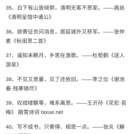
35、白下有山皆绕郭，清明无客不思家。——高启
《清明呈馆中诸公》
36、欲寄征衣问消息，居延城外又移军。——张仲
素《秋闺思二首》
37、遥知未眠月，乡思在渔歌。——杜荀鹤《送人
游吴》
38、不见又思量，见了还依旧。——李之仪《谢池
春·残寒销尽》
39、叹绀缕飘零，难系离思。——王沂孙《花犯·苔
梅》 踏雪诗词 taxue.net
40、写不成书，只寄得、相思一点。——张炎《解