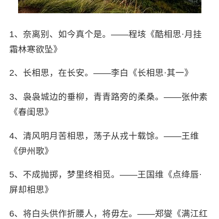
1、奈离别、如今真个是。——程垓《酷相思·月挂
霜林寒欲坠》
2、长相思，在长安。——李白《长相思·其一》
3、袅袅城边的垂柳，青青路旁的柔桑。——张仲素
《春闺思》
4、清风明月苦相思，荡子从戎十载馀。——王维
《伊州歌》
5、不成抛掷，梦里终相觅。——王国维《点绛唇·
屏却相思》
6、将白头供作折腰人，将毋左。——郑燮《满江红