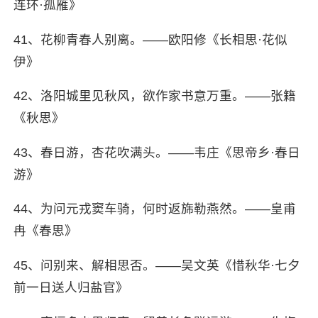
连环·孤雁》
41、花柳青春人别离。——欧阳修《长相思·花似
伊》
42、洛阳城里见秋风，欲作家书意万重。——张籍
《秋思》
43、春日游，杏花吹满头。——韦庄《思帝乡·春日
游》
44、为问元戎窦车骑，何时返旆勒燕然。——皇甫
冉《春思》
45、问别来、解相思否。——吴文英《惜秋华·七夕
前一日送人归盐官》