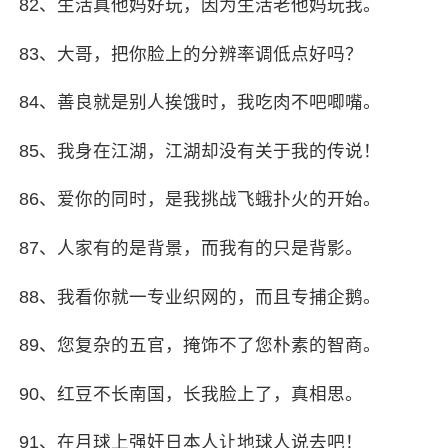
82、生活
真他妈
好玩，因为生活老他妈玩我。
83、大哥，把你脸上的分辨率调低点好吗？
84、善良就是别人挨饿时，我吃肉不吧唧嘴。
85、我身在江湖，江湖却没有关于我的传说！
86、爱你的同时，是我挑战飞蛾扑火的开始。
87、人家有的是背景，而我有的只是背影。
88、我看你就一专业织网的，而且专捕企鹅。
89、您复杂的五官，掩饰不了您朴素的智商。
90、红豆不长南国，长我脸上了，真相思。
91、在月球上强奸日本人让地球人说去吧！