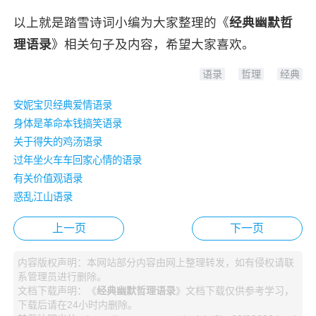
以上就是
踏雪诗词
小编为大家整理的《
经典幽默哲
理语录
》相关句子及内容，希望大家喜欢。
语录
哲理
经典
安妮宝贝经典爱情语录
身体是革命本钱搞笑语录
关于得失的鸡汤语录
过年坐火车车回家心情的语录
有关价值观语录
惑乱江山语录
上一页
下一页
内容版权声明：本网站部分内容由网上整理转发，如有侵权请联
系管理员进行删除。
文档下载声明：《
经典幽默哲理语录
》文档下载仅供参考学习，
下载后请在24小时内删除。