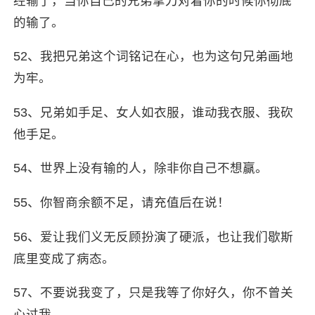
经输了，当你自己的兄弟拿刀对着你的时候你彻底
的输了。
52、我把兄弟这个词铭记在心，也为这句兄弟画地
为牢。
53、兄弟如手足、女人如衣服，谁动我衣服、我砍
他手足。
54、世界上没有输的人，除非你自己不想赢。
55、你智商余额不足，请充值后在说！
56、爱让我们义无反顾扮演了硬派，也让我们歇斯
底里变成了病态。
57、不要说我变了，只是我等了你好久，你不曾关
心过我。