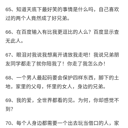
65、知道天底下最好笑的事情是什么吗，自己喜欢
过的两个人竟然成了好兄弟。
66、在百度输入有比我更逗比的人么？百度显示查
无此人。
67、眼泪对我说我想离开请放我走吧！我说兄弟朋
友同学都走了就你陪我了！你走了我怎么办！
68、一个男人最起码要会保护四样东西，脚下的土
地，家里的父母，怀里的女人，身边的兄弟。
69、我的爱，全世界都看的见。为何，你却感觉不
到？
70、每个人身边都需要一个出去玩当借口的人，家