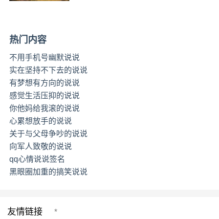
热门内容
不用手机号幽默说说
实在坚持不下去的说说
有梦想有方向的说说
感觉生活压抑的说说
你他妈给我滚的说说
心累想放手的说说
关于与父母争吵的说说
向军人致敬的说说
qq心情说说签名
黑眼圈加重的搞笑说说
友情链接
*