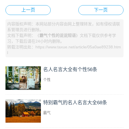
上一页
下一页
内容版权声明：本网站部分内容由网上整理转发，如有侵权请联
系管理员进行删除。
文档下载声明：《
霸气个性的说说短语
》文档下载仅供参考学
习，下载后请在24小时内删除。
转载注明出处：https://www.taxue.net/article/05a0ae89238.htm
l
名人名言大全有个性56条
个性
特别霸气的名人名言大全68条
霸气