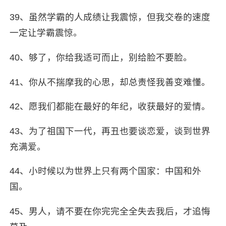
39、虽然学霸的人成绩让我震惊，但我交卷的速度
一定让学霸震惊。
40、够了，你给我适可而止，别给脸不要脸。
41、你从不揣摩我的心思，却总责怪我善变难懂。
42、愿我们都能在最好的年纪，收获最好的爱情。
43、为了祖国下一代，再丑也要谈恋爱，谈到世界
充满爱。
44、小时候以为世界上只有两个国家：中国和外
国。
45、男人，请不要在你完完全全失去我后，才追悔