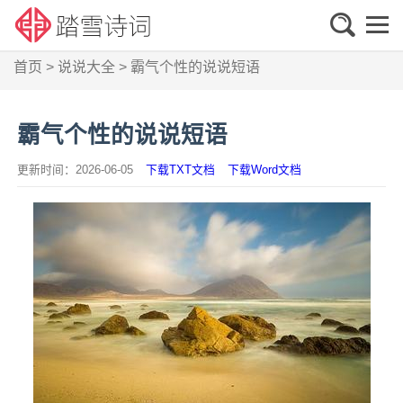
首页
>
说说大全
>
霸气个性的说说短语
霸气个性的说说短语
更新时间：2026-06-05
下载TXT文档
下载Word文档