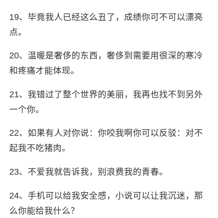
19、毕竟我人已经这么丑了，成绩你可不可以漂亮
点。
20、温暖是奢侈的东西，奢侈到需要用很深的寒冷
和疼痛才能体现。
21、我错过了整个世界的美丽，我再也找不到另外
一个你。
22、如果有人对你说：你咬我啊你可以反驳：对不
起我不吃猪肉。
23、不爱我就告诉我，别浪费我的青春。
24、手机可以给我安全感，小说可以让我沉迷，那
么你能给我什么？