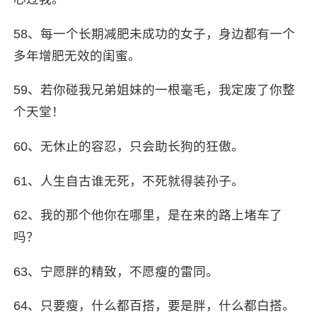
58、每一个长期减肥未成功的女子，身边都有一个
多年增肥无效的闺蜜。
59、若你碰我兄弟姐妹的一根毫毛，我定废了你整
个天堂！
60、无休止的容忍，只会助长狗的狂傲。
61、人生自古谁无死，不死就得装孙子。
62、我的那个他你在哪里，是在来的路上堵车了
吗？
63、宁愿胖的精致，不愿瘦的雷同。
64、只要瘦，什么都百搭，要是胖，什么都白搭。