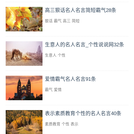
高三狠话名人名言简短霸气28条
狠话
霸气
高三
简短
生意人的名人名言_个性说说网32条
生意人
个性
爱情霸气名人名言91条
霸气
爱情
表示素质教育个性的名人名言40条
素质教育
个性
表示